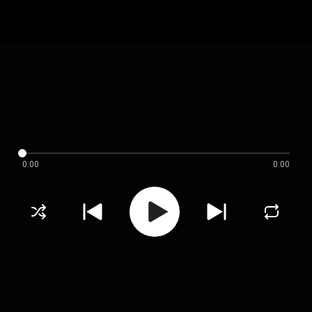
0:00
0:00