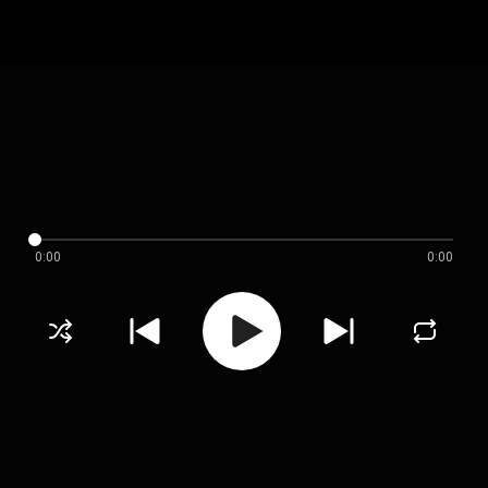
0:00
0:00