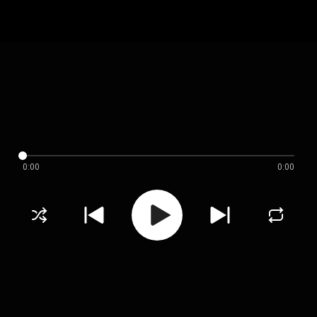
0:00
0:00