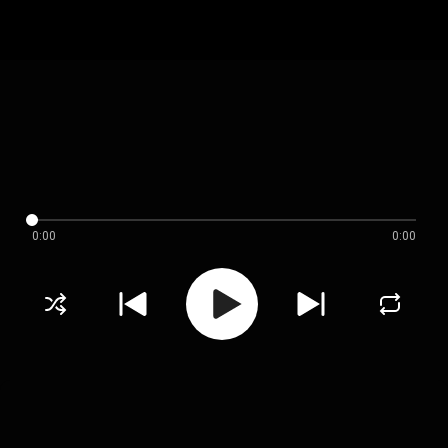
0:00
0:00