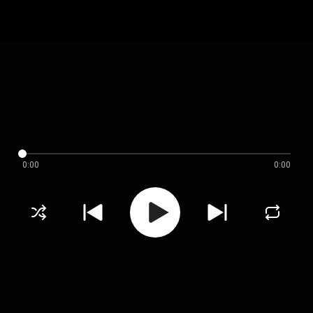
0:00
0:00