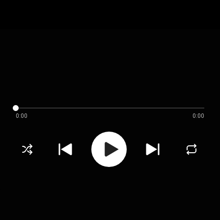
0:00
0:00