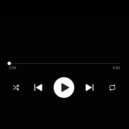
0:00
0:00