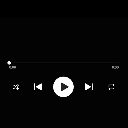
0:00
0:00