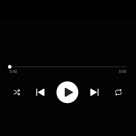
0:00
0:00