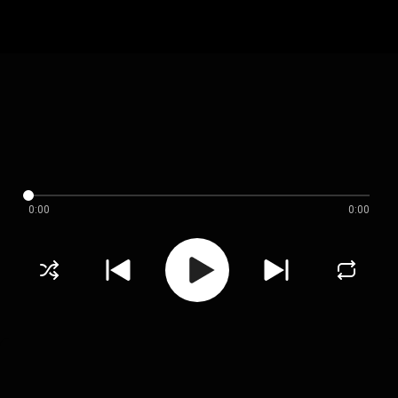
0:00
0:00