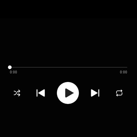
0:00
0:00