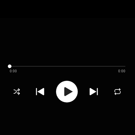
0:00
0:00