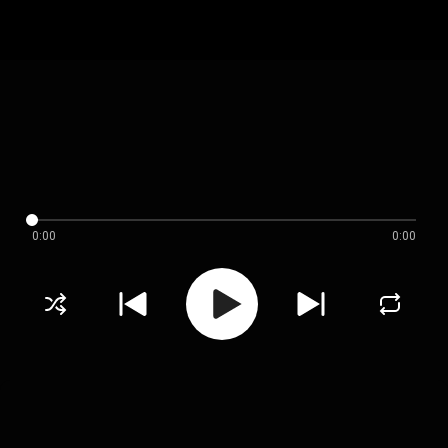
0:00
0:00