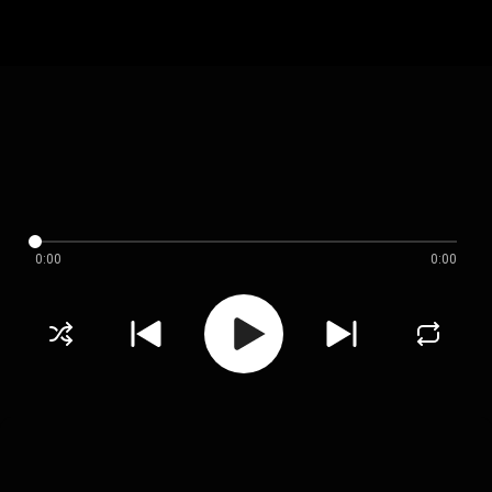
0:00
0:00