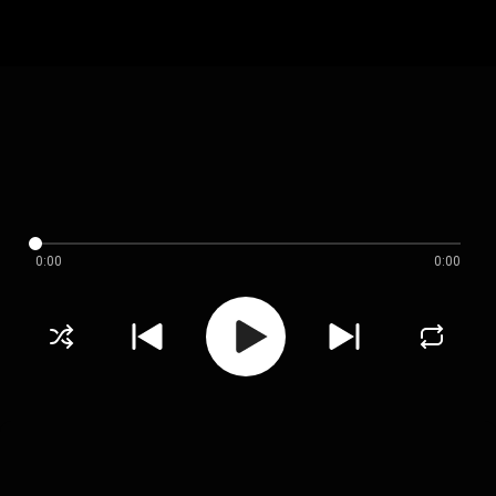
0:00
0:00