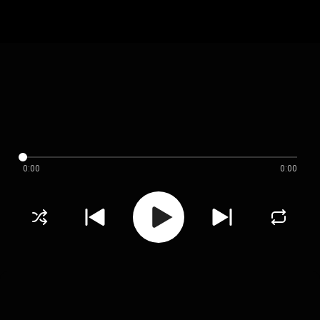
0:00
0:00