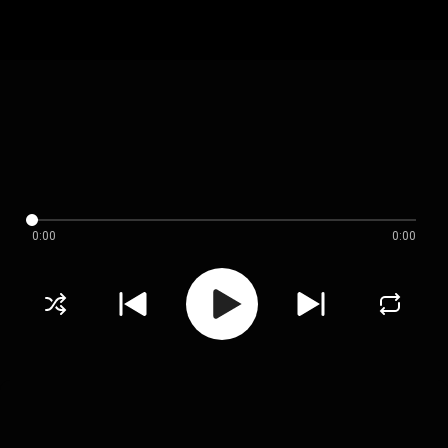
0:00
0:00