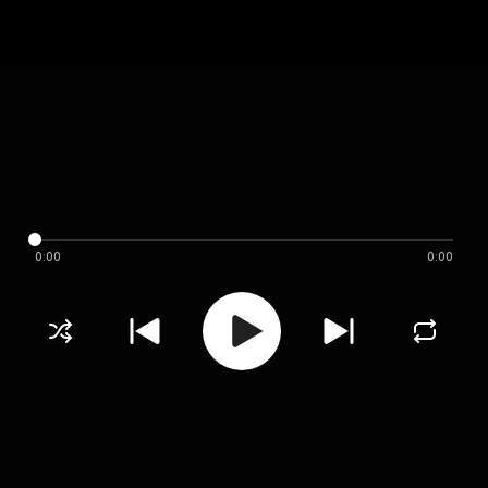
0:00
0:00