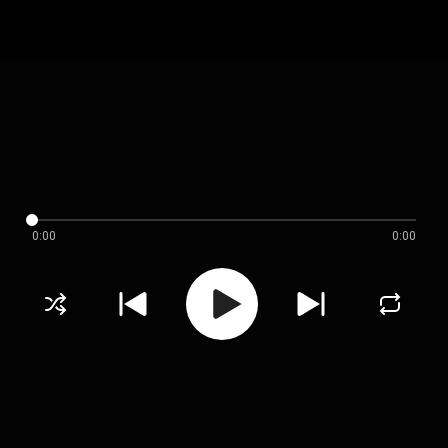
0:00
0:00