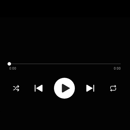
0:00
0:00