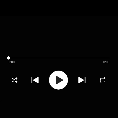
0:00
0:00