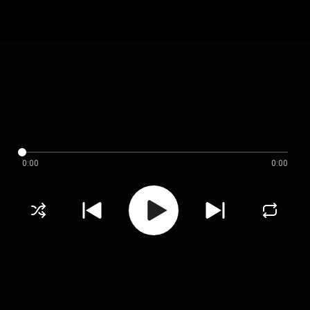
0:00
0:00