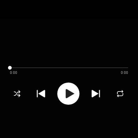
0:00
0:00