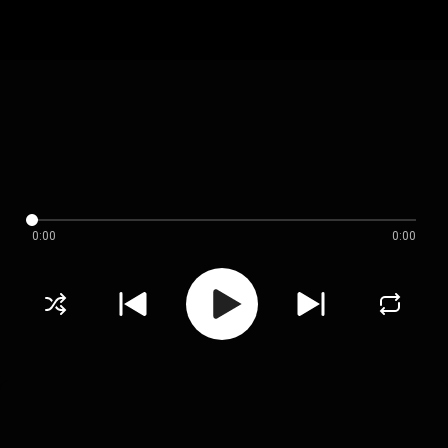
0:00
0:00