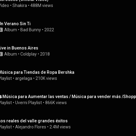
Video
 • 
Shakira
 • 
488M views
Un Verano Sin Ti
Album
 • 
Bad Bunny
 • 
2022
Live in Buenos Aires
Album
 • 
Coldplay
 • 
2018
Música para Tiendas de Ropa Bershka
laylist
 • 
argelaga
 • 
210K views
💲Música para Aumentar las ventas / Música para vender más /Shop
laylist
 • 
Uverni Playlist
 • 
866K views
Los reales del valle grandes éxitos
laylist
 • 
Alejandro Flores
 • 
2.4M views