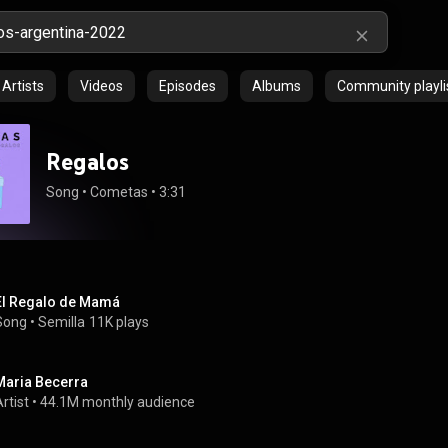
Artists
Videos
Episodes
Albums
Community playli
Regalos
Song
 • 
Cometas
 • 
3:31
El Regalo de Mamá
Song
 • 
Semilla
11K plays
Maria Becerra
rtist
 • 
44.1M monthly audience