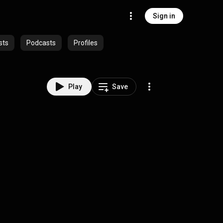
Sign in
sts
Podcasts
Profiles
Play
Save