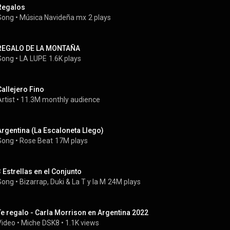
Regalos
Song
 • 
Música Navideña mx
2 plays
REGALO DE LA MONTAÑA
Song
 • 
LA LUPE
1.6K plays
Callejero Fino
rtist
 • 
11.3M monthly audience
Argentina (La Escaloneta Llego)
Song
 • 
Rose Beat
17M plays
3 Estrellas en el Conjunto
Song
 • 
Bizarrap
, 
Duki
 & 
La T y la M
24M plays
Te regalo - Carla Morrison en Argentina 2022
Video
 • 
Miche DSK8
 • 
1.1K views