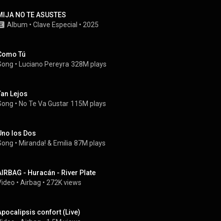
MIJA NO TE ASUSTES
Album
 • 
Clave Especial
 • 
2025
Como Tú
Song
 • 
Luciano Pereyra
328M plays
Tan Lejos
Song
 • 
No Te Va Gustar
115M plays
Uno los Dos
Song
 • 
Miranda!
 & 
Emilia
87M plays
AIRBAG - Huracán - River Plate
Video
 • 
Airbag
 • 
272K views
Apocalipsis confort (Live)