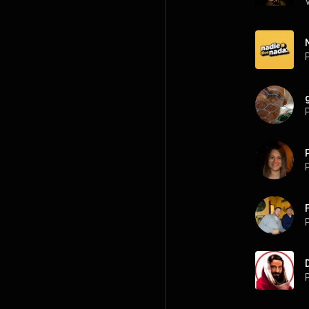
P
P
P