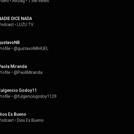
Video
 • 
Airbag
 • 
1.5M views
NADIE DICE NADA
Podcast
 • 
LUZU TV
gustavoNB
rofile
 • 
@gustavoNAHUEL
Paola Miranda
rofile
 • 
@PaoliMiranda
Fulgencio Godoy11
rofile
 • 
@fulgenciogodoy1129
Dios Es Bueno
Podcast
 • 
Dios Es Bueno