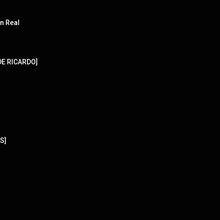
n Real
DE RICARDO]
S]