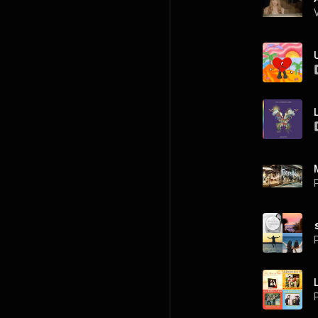
P
P
P