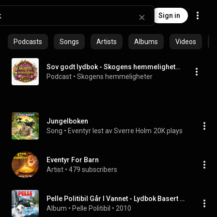
Sign in
Podcasts
Songs
Artists
Albums
Videos
C
Sov godt lydbok - Skogens hemmeligheter - god natt
Podcast
 • 
Skogens hemmeligheter
Jungelboken
Song
 • 
Eventyr lest av Sverre Holm
20K plays
Eventyr For Barn
Artist
 • 
479 subscribers
Pelle Politibil Går I Vannet - Lydbok Basert På Filmen
Album
 • 
Pelle Politibil
 • 
2010