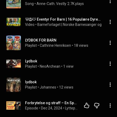
Song
 • 
Anne-Cath. Vestly
2.7K plays
🐻🦁🐭 Eventyr For Barn | 16 Populære Dyre-Eventyr Med Bilder | 48 Minutter | Barneforlaget
Video
 • 
Barneforlaget | Norske Barnesanger og Eventyr
 •
LYDBOK FOR BARN
Playlist
 • 
Cathrine Henriksen
 • 
18 views
Lydbok
Playlist
 • 
NeoArchean
 • 
1 view
lydbok
Playlist
 • 
Johannes
 • 
12 views
Forbrytelse og straff – En Spennende Roman || Norsk lydbok || A2-B1 Nivå
Episode
 • 
Dec 24, 2024
 • 
Lytteprøve | Lytteøvelser | Norsk Tolk Podcast