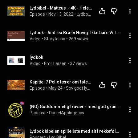
Lydbibel - Matteus  - 4K - Hele Matteus evangeliet
Episode
 • 
Nov 13, 2022
 • 
Lydbok bibelen spilleliste med alt i rekkefølge
Lydbok - Andrea Bræin Hovig: Ikke bare Ville Wilma - Lest av Andrea Bræin Hovig
Video
 • 
Storytel.no
 • 
269 views
lydbok
Video
 • 
Emil Larsen
 • 
37 views
Kapittel 7 Pelle lærer om følelser - skogens hemmeligheter - lydbok norsk - sov godt
Episode
 • 
May 24
 • 
Sov godt lydbok - Skogens hemmeligheter - god natt
(NO) Guddommelig fravær - med god grunn | En kristen respons (Lydbok) @DanielApologetics
Podcast
 • 
DanielApologetics
Lydbok bibelen spilleliste med alt i rekkefølge
Podcast
 • 
Lyd Bibel