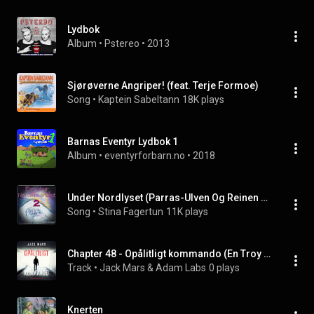
Lydbok
Album
 • 
Pstereo
 • 
2013
Sjørøverne Angriper! (feat. Terje Formoe)
Song
 • 
Kaptein Sabeltann
18K plays
Barnas Eventyr Lydbok 1
Album
 • 
eventyrforbarn.no
 • 
2018
Under Nordlyset (Parras-Ulven Og Reinen Sikka)
Song
 • 
Stina Fagertun
11K plays
Chapter 48 - Opålitligt kommando (En Troy Stark-thriller - Bok 2)
Track
 • 
Jack Mars & Adam Labs
0 plays
Knerten