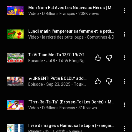
Mon Nom Est Avec Les Nouveaux Héros | Méga Compilation | D Billions Chansons pour Bébé
Video
 • 
D Billions Français
 • 
208K views
Lundi matin l'empereur sa femme et le petit prince 👑👑👑 et une heure de petites comptines pour bébé
Video
 • 
la récré des ptits loups - Comptines & Docus
 • 
70
Tu Vi Tuan Moi Tu 13/7-19/7/2026 Thời Cơ Đổi Vận Con Giáp Này Được Lộc Trời Ban Tiền Vào Như Nước
Episode
 • 
Jul 8
 • 
Tử Vi Hàng Ngày Của 12 Con Giáp
🔥URGENT! Putin BOLDLY addressed Trump. CRAZY in the Kremlin: HELL-LIKE PURGES. Simonyan DIES. ROM...
Episode
 • 
Sep 23, 2025
 • 
Подкасти на 24 Каналі
“Trrr-Ra-Ta-Ta“ (Brosse-Toi Les Dents) + Méga Compilation D Billions Chansons pour Bébé
Video
 • 
D Billions Français
 • 
31K views
livre d'images « Hamuusa le Lapin (Français) » 絵本「ウサギのハムウサ(フランス語)」
Playlist
 • 
楽しい絵本
 • 
6 views