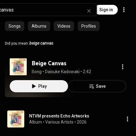
Sign in
Songs
Albums
Videos
Profiles
beige canvas
Did you mean:
Beige Canvas
Song
 • 
Daisuke Kadowaki
 • 
2:42
Play
Save
NTVM presents Echo Artworks
Album
 • 
Various Artists
 • 
2026