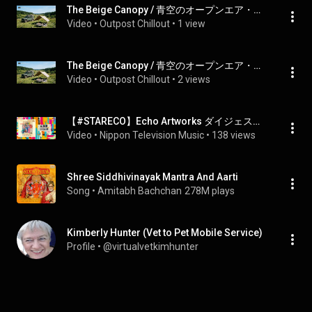
The Beige Canopy / 青空のオープンエア・ランチ 〜そよ風に揺れる大草原とマンドリンの調べ〜 | Solo Camping ASMR & Relaxing BGM
Video
 • 
Outpost Chillout
 • 
1 view
The Beige Canopy / 青空のオープンエア・ランチ 〜そよ風に揺れる大草原とマンドリンの調べ〜 | Acoustic BGM for Camp & Drive
Video
 • 
Outpost Chillout
 • 
2 views
【#STARECO】Echo Artworks ダイジェスト版
Video
 • 
Nippon Television Music
 • 
138 views
Shree Siddhivinayak Mantra And Aarti
Song
 • 
Amitabh Bachchan
278M plays
Kimberly Hunter (Vet to Pet Mobile Service)
Profile
 • 
@virtualvetkimhunter