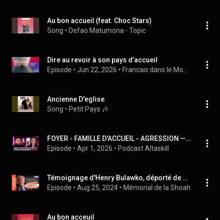
Au bon accueil (feat. Choc Stars)
Song
 • 
Defao Matumona - Topic
Dire au revoir à son pays d’accueil
Episode
 • 
Jun 22, 2026
 • 
Francais dans le Monde (FDLM.fr)
Ancienne D'eglise
Song
 • 
Petit Pays 🎶 
FOYER - FAMILLE D'ACCUEIL - AGRESSION — À 23 ANS ELLE A TOUT CONSTRUIT
Episode
 • 
Apr 1, 2026
 • 
Podcast Altaskill
Témoignage d'Henry Bulawko, déporté de France au camp d’Auschwitz-Birkenau
Episode
 • 
Aug 25, 2024
 • 
Mémorial de la Shoah
Au bon acceuil