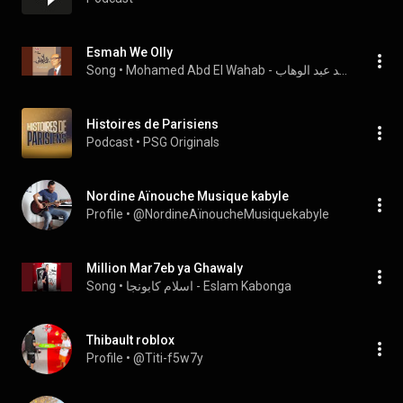
Esmah We Olly
Song
 • 
Mohamed Abd El Wahab - محمد عبد الوهاب
Histoires de Parisiens
Podcast
 • 
PSG Originals
Nordine Aïnouche Musique kabyle
Profile
 • 
@NordineAïnoucheMusiquekabyle
Million Mar7eb ya Ghawaly
Song
 • 
اسلام كابونجا - Eslam Kabonga 
Thibault roblox
Profile
 • 
@Titi-f5w7y