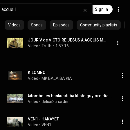
Sign in
Videos
Songs
Episodes
Community playlists
JOUR V de VICTOIRE JESUS A ACQUIS MON SALUT.
Video
 • 
Truth 
 • 
1:57:16
KILOMBO
Video
 • 
MK BALA BA KIA
kilombo les bankundi.ba klisto guylord diamesso
Video
 • 
delice2chardin
VEN1 - HAKAYET
Video
 • 
VEN1