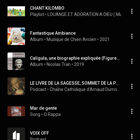
CHANT KILOMBO
Playlist
 • 
LOUANGE ET ADORATION A DIEU ( Musique Du C
Fantastique Ambiance
Album
 • 
Musique de Chien Ancien
 • 
2021
Caligula, une biographie expliquée (Figures de l'histoire sous la direction d'Olivier Coquard)
Album
 • 
Nicolas Tran
 • 
2019
LE LIVRE DE LA SAGESSE, SOMMET DE LA PENSÉE DE L'ANCIEN TESTAMENT
Podcast
 • 
Chaîne Catholique d'Arnaud Dumouch
Mar de gente
Song
 • 
O Rappa
VOIX OFF
Podcast