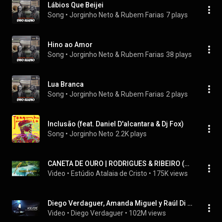
Lábios Que Beijei
Song
 • 
Jorginho Neto & Rubem Farias
7 plays
Hino ao Amor
Song
 • 
Jorginho Neto & Rubem Farias
38 plays
Lua Branca
Song
 • 
Jorginho Neto & Rubem Farias
2 plays
Inclusão (feat. Daniel D'alcantara & Dj Fox)
Song
 • 
Jorginho Neto
2.2K plays
CANETA DE OURO | RODRIGUES & RIBEIRO (Videoclipe Oficial)
Video
 • 
Estúdio Atalaia de Cristo
 • 
175K views
Diego Verdaguer, Amanda Miguel y Raúl Di Blasio  - Volveré [En Vivo Desde El Auditorio Nacional]
Video
 • 
Diego Verdaguer
 • 
102M views