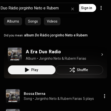
Sign in
Albums
Songs
Videos
album
Do
Rádio jorginho Neto e Rubem
Did you mean:
A Era Duo Radio
Album
 • 
Jorginho Neto
 & 
Rubem Farias
Play
Shuffle
Bossa Eterna
Song
 • 
Jorginho Neto & Rubem Farias
5 plays