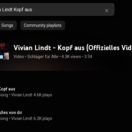
Songs
Community playlists
Vivian Lindt - Kopf aus (Offizielles Vi
Video
 • 
Schlager für Alle
 • 
4.3K views
 • 
3:34
Kopf aus
Song
 • 
Vivian Lindt
4.6K plays
Alles von dir
Song
 • 
Vivian Lindt
6.2K plays