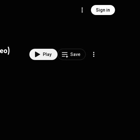
Sign in
deo)
Play
Save