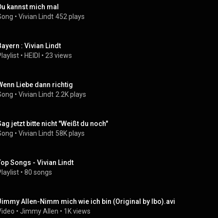
Du kannst mich mal
Song
 • 
Vivian Lindt
452 plays
Bayern : Vivian Lindt
laylist
 • 
HEIDI
 • 
23 views
Wenn Liebe dann richtig
Song
 • 
Vivian Lindt
2.2K plays
Sag jetzt bitte nicht "Weißt du noch"
Song
 • 
Vivian Lindt
58K plays
Top Songs - Vivian Lindt
laylist
 • 
80 songs
Jimmy Allen-Nimm mich wie ich bin (Original by Ibo).avi
Video
 • 
Jimmy Allen
 • 
1K views