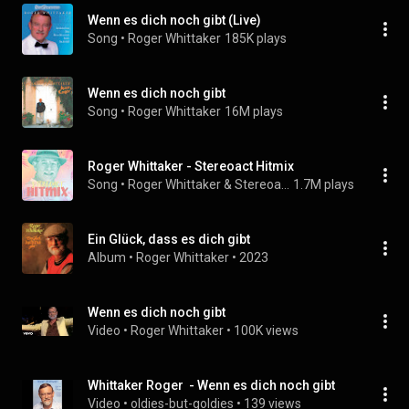
Wenn es dich noch gibt (Live)
Song
 • 
Roger Whittaker
185K plays
Wenn es dich noch gibt
Song
 • 
Roger Whittaker
16M plays
Roger Whittaker - Stereoact Hitmix
Song
 • 
Roger Whittaker & Stereoact
1.7M plays
Ein Glück, dass es dich gibt
Album
 • 
Roger Whittaker
 • 
2023
Wenn es dich noch gibt
Video
 • 
Roger Whittaker
 • 
100K views
Whittaker Roger  - Wenn es dich noch gibt
Video
 • 
oldies-but-goldies
 • 
139 views