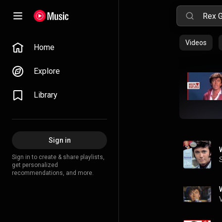
Videos
Home
Explore
Library
Sign in
Sign in to create & share playlists,
get personalized
recommendations, and more.