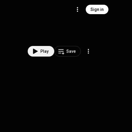
Sign in
Play
Save