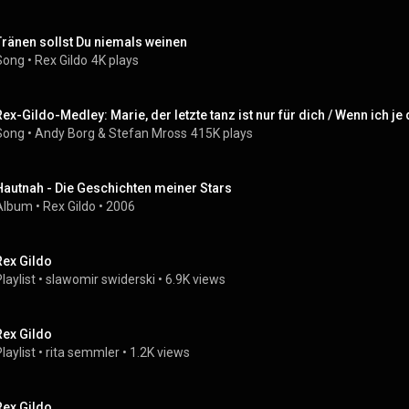
Tränen sollst Du niemals weinen
Song
 • 
Rex Gildo
4K plays
Song
 • 
Andy Borg
 & 
Stefan Mross
415K plays
Hautnah - Die Geschichten meiner Stars
Album
 • 
Rex Gildo
 • 
2006
Rex Gildo
laylist
 • 
slawomir swiderski
 • 
6.9K views
Rex Gildo
laylist
 • 
rita semmler
 • 
1.2K views
Rex Gildo