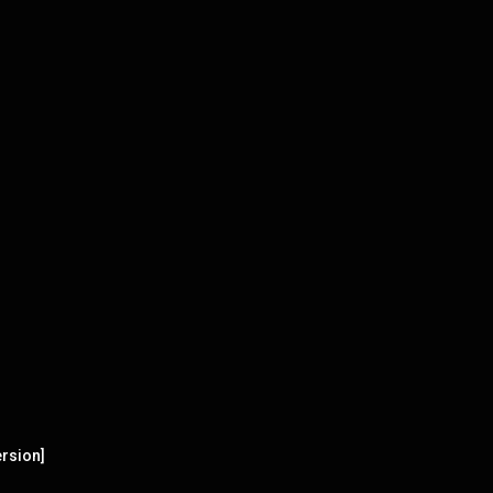
ersion]