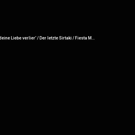
Rex-Gildo-Medley: Marie, der letzte tanz ist nur für dich / Wenn ich je deine Liebe verlier’ / Der letzte Sirtaki / Fiesta Mexicana