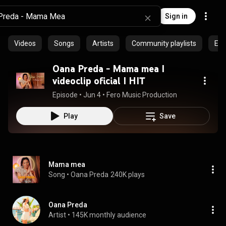
Sign in
Videos
Songs
Artists
Community playlists
Epi
Oana Preda - Mama mea I
videoclip oficial I HIT
Episode
 • 
Jun 4
 • 
Fero Music Production
Play
Save
Mama mea
Song
 • 
Oana Preda
240K plays
Oana Preda
Artist
 • 
145K monthly audience