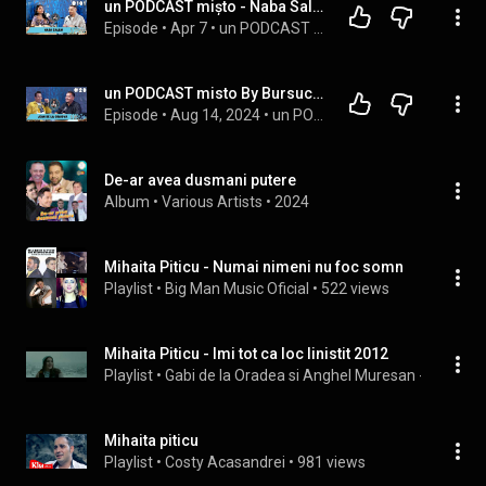
un PODCAST mișto - Naba Salem -  “VIAȚA” cel mai GREU traseu
Episode
 • 
Apr 7
 • 
un PODCAST misto by Bursucu`
un PODCAST misto By Bursucu`- JEAN DE LA CRAIOVA - Povesti de VIATA si de SCENA
Episode
 • 
Aug 14, 2024
 • 
un PODCAST misto by Bursucu`
De-ar avea dusmani putere
Album
 • 
Various Artists
 • 
2024
Mihaita Piticu - Numai nimeni nu foc somn
Playlist
 • 
Big Man Music Oficial
 • 
522 views
Mihaita Piticu - Imi tot ca loc linistit 2012
Playlist
 • 
Gabi de la Oradea si Anghel Muresan - Frate, ta
Mihaita piticu
Playlist
 • 
Costy Acasandrei
 • 
981 views