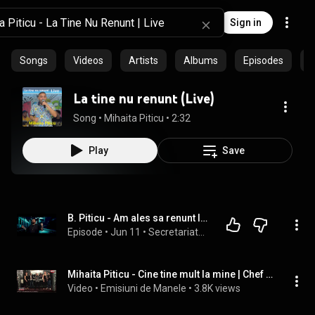
Sign in
Songs
Videos
Artists
Albums
Episodes
C
La tine nu renunt (Live)
Song
 • 
Mihaita Piticu
 • 
2:32
Play
Save
B. Piticu - Am ales sa renunt la tine | Official Video
Episode
 • 
Jun 11
 • 
Secretariatul Manelelor
Mihaita Piticu - Cine tine mult la mine | Chef TV | Talent Show
Video
 • 
Emisiuni de Manele
 • 
3.8K views