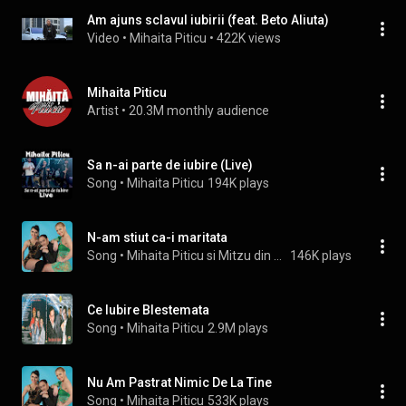
Am ajuns sclavul iubirii (feat. Beto Aliuta)
Video
 • 
Mihaita Piticu
 • 
422K views
Mihaita Piticu
Artist
 • 
20.3M monthly audience
Sa n-ai parte de iubire (Live)
Song
 • 
Mihaita Piticu
194K plays
N-am stiut ca-i maritata
Song
 • 
Mihaita Piticu si Mitzu din Salaj
146K plays
Ce Iubire Blestemata
Song
 • 
Mihaita Piticu
2.9M plays
Nu Am Pastrat Nimic De La Tine
Song
 • 
Mihaita Piticu
533K plays