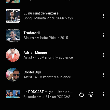
Eu nu sunt de vanzare
Song
 • 
Mihaita Piticu
266K plays
Tradatorii
Album
 • 
Mihaita Piticu
 • 
2015
Adrian Minune
Artist
 • 
4.55M monthly audience
Costel Biju
Artist
 • 
4.9M monthly audience
un PODCAST mișto - Jean de la Craiova & Marian Mexicanul - Ediție Aniversară
Episode
 • 
Mar 31
 • 
un PODCAST misto by Bursucu`