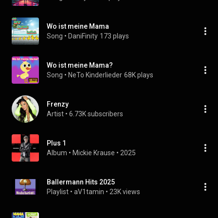
Wo ist meine Mama
Song
 • 
DaniFinity
173 plays
Wo ist meine Mama?
Song
 • 
NeTo Kinderlieder
68K plays
Frenzy
Artist
 • 
6.73K subscribers
Plus 1
Album
 • 
Mickie Krause
 • 
2025
Ballermann Hits 2025
Playlist
 • 
aV1tamin
 • 
23K views