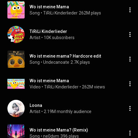
Wo ist meine Mama
Song
 • 
TiRiLi Kinderlieder
262M plays
TiRiLi Kinderlieder
Artist
 • 
10K subscribers
Wo ist meine mama? Hardcore edit
Song
 • 
Undecanoate
2.7K plays
Wo ist meine Mama
Video
 • 
TiRiLi Kinderlieder
 • 
262M views
Loona
Artist
 • 
2.19M monthly audience
Wo ist meine Mama? (Remix)
Song
 • 
ne0dym
396 plays