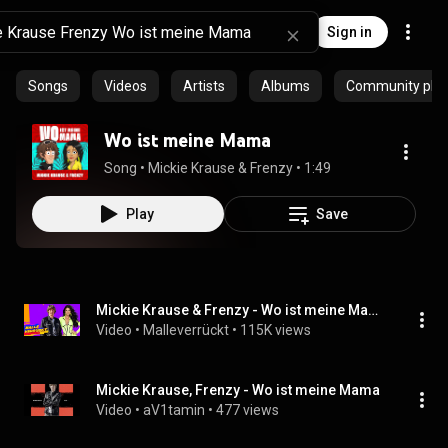
Sign in
Songs
Videos
Artists
Albums
Community playl
Wo ist meine Mama
Song
 • 
Mickie Krause & Frenzy
 • 
1:49
Play
Save
Mickie Krause & Frenzy - Wo ist meine Mama (Offizielles Musikvideo)
Video
 • 
Malleverrückt
 • 
115K views
Mickie Krause, Frenzy - Wo ist meine Mama
Video
 • 
aV1tamin
 • 
477 views