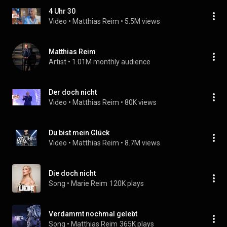
4 Uhr 30
Video
 • 
Matthias Reim
 • 
5.5M views
Matthias Reim
Artist
 • 
1.01M monthly audience
Der doch nicht
Video
 • 
Matthias Reim
 • 
80K views
Du bist mein Glück
Video
 • 
Matthias Reim
 • 
8.7M views
Die doch nicht
Song
 • 
Marie Reim
120K plays
Verdammt nochmal gelebt
Song
 • 
Matthias Reim
365K plays