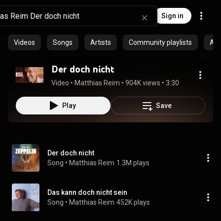
Sign in
Videos
Songs
Artists
Community playlists
Al
Der doch nicht
Video
 • 
Matthias Reim
 • 
904K views
 • 
3:30
Play
Save
Der doch nicht
Song
 • 
Matthias Reim
1.3M plays
Das kann doch nicht sein
Song
 • 
Matthias Reim
452K plays