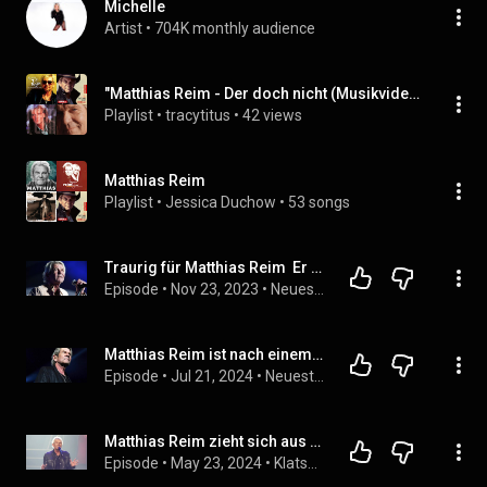
Michelle
Artist
 • 
704K monthly audience
"Matthias Reim - Der doch nicht (Musikvideo)" (Mein Herz schlägt Schlager), ...
Playlist
 • 
tracytitus
 • 
42 views
Matthias Reim
Playlist
 • 
Jessica Duchow
 • 
53 songs
Traurig für Matthias Reim  Er konnte nicht auf die Bühne gehen, um aufzutreten
Episode
 • 
Nov 23, 2023
 • 
Neuesten Nachrichten
Matthias Reim ist nach einem Konzertabbruch enttäuscht!
Episode
 • 
Jul 21, 2024
 • 
Neuesten Nachrichten
Matthias Reim zieht sich aus der Schlagerwelt zurück!
Episode
 • 
May 23, 2024
 • 
Klatsch Nachricht