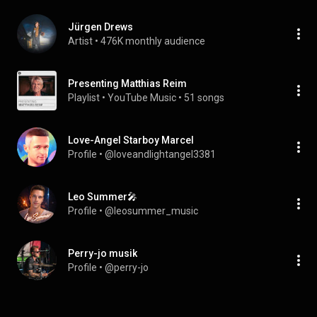
Jürgen Drews
Artist
 • 
476K monthly audience
Presenting Matthias Reim
Playlist
 • 
YouTube Music
 • 
51 songs
Love-Angel Starboy Marcel
Profile
 • 
@loveandlightangel3381
Leo Summer🎤
Profile
 • 
@leosummer_music
Perry-jo musik
Profile
 • 
@perry-jo