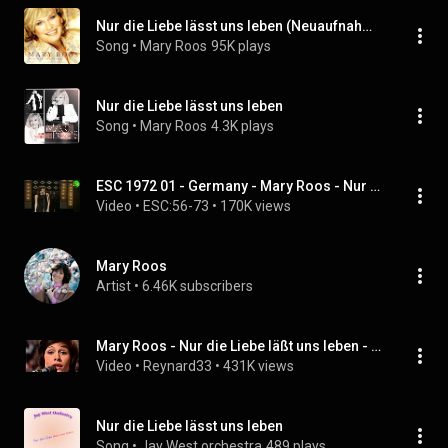
Nur die Liebe lässt uns leben (Neuaufnahme)
Song
 • 
Mary Roos
95K plays
Nur die Liebe lässt uns leben
Song
 • 
Mary Roos
4.3K plays
ESC 1972 01 - Germany - Mary Roos - Nur Die Liebe Läßt Uns Leben
Video
 • 
ESC:56-73
 • 
170K views
Mary Roos
Artist
 • 
6.46K subscribers
Mary Roos - Nur die Liebe läßt uns leben - Eurovisión 1972
Video
 • 
Reynard33
 • 
431K views
Nur die Liebe lässt uns leben
Song
 • 
Jay West orchestra
489 plays