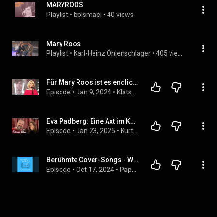
MARYROOS
Playlist
 • 
bpismael
 • 
40 views
Mary Roos
Playlist
 • 
Karl-Heinz Öhlenschläger
 • 
405 views
Für Mary Roos ist es endlich vorbei!
Episode
 • 
Jan 9, 2024
 • 
Klatsch Nachricht
Eva Padberg: Eine Axt im Kofferraum | Kurt Krömer - Feelings | Podcast
Episode
 • 
Jan 23, 2025
 • 
Kurt Krömer - Feelings
Berühmte Cover-Songs - Wer kennt denn schon das Original?
Episode
 • 
Oct 17, 2024
 • 
Papa erzählt aus der Musik