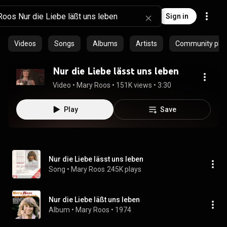
Sign in
Videos
Songs
Albums
Artists
Community playl
Nur die Liebe lässt uns leben
Video
 • 
Mary Roos
 • 
151K views
 • 
3:30
Play
Save
Nur die Liebe lässt uns leben
Song
 • 
Mary Roos
245K plays
Nur die Liebe läßt uns leben
Album
 • 
Mary Roos
 • 
1974