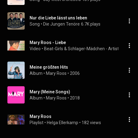
Nur die Liebe lässt uns leben
Song
 • 
Die Jungen Tenöre
6.7K plays
Mary Roos - Liebe
Video
 • 
Beat-Girls & Schlager-Mädchen - Artists P to T
 • 
Meine größten Hits
Album
 • 
Mary Roos
 • 
2006
Mary (Meine Songs)
Album
 • 
Mary Roos
 • 
2018
Mary Roos
Playlist
 • 
Helga Ellerkamp
 • 
182 views