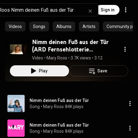
Sign in
Videos
Songs
Albums
Artists
Community playl
Nimm deinen Fuß aus der Tür
(ARD Fernsehlotterie
22.06.1980)
Video
 • 
Mary Roos
 • 
3.7K views
 • 
3:12
Play
Save
Nimm deinen Fuß aus der Tür
Song
 • 
Mary Roos
84K plays
Nimm deinen Fuß aus der Tür
Song
 • 
Mary Roos
84K plays