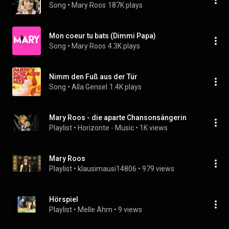
Song
 • 
Mary Roos
187K plays
Mon coeur tu bats (Dimmi Papa)
Song
 • 
Mary Roos
4.3K plays
Nimm den Fuß aus der Tür
Song
 • 
Alla Gensel
1.4K plays
Mary Roos - die aparte Chansonsängerin
Playlist
 • 
Horizonte - Music
 • 
1K views
Mary Roos
Playlist
 • 
klausimausi14806
 • 
979 views
Hörspiel
Playlist
 • 
Melle Ähm
 • 
9 views