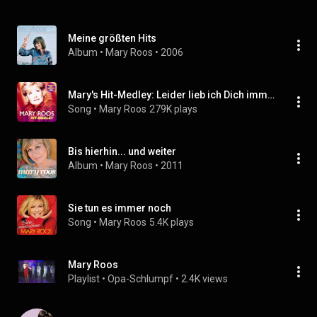
Meine größten Hits
Album
 • 
Mary Roos
 • 
2006
Mary's Hit-Medley: Leider lieb ich Dich immer noch / Schau Dich nicht um / Vorsicht zerbrechlich / Neues Spiel, neue Chance , neues Glück / Einmal um die Welt
Song
 • 
Mary Roos
279K plays
Bis hierhin... und weiter
Album
 • 
Mary Roos
 • 
2011
Sie tun es immer noch
Song
 • 
Mary Roos
5.4K plays
Mary Roos
Playlist
 • 
Opa-Schlumpf
 • 
2.4K views