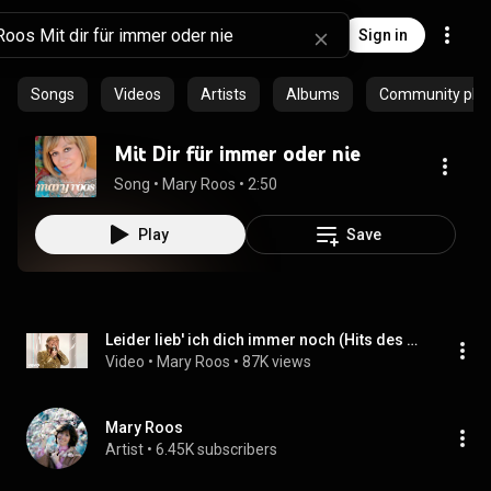
Sign in
Songs
Videos
Artists
Albums
Community playl
Mit Dir für immer oder nie
Song
 • 
Mary Roos
 • 
2:50
Play
Save
Leider lieb' ich dich immer noch (Hits des Jahres 1999, 12.01...
Video
 • 
Mary Roos
 • 
87K views
Mary Roos
Artist
 • 
6.45K subscribers