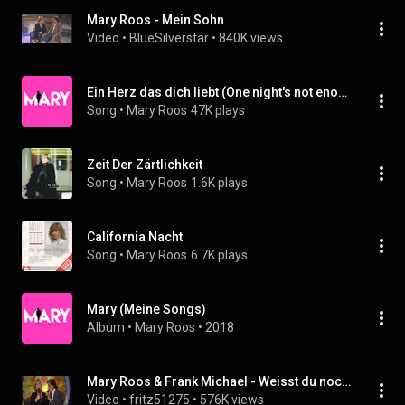
Mary Roos - Mein Sohn
Video
 • 
BlueSilverstar
 • 
840K views
Ein Herz das dich liebt (One night's not enough)
Song
 • 
Mary Roos
47K plays
Zeit Der Zärtlichkeit
Song
 • 
Mary Roos
1.6K plays
California Nacht
Song
 • 
Mary Roos
6.7K plays
Mary (Meine Songs)
Album
 • 
Mary Roos
 • 
2018
Mary Roos & Frank Michael - Weisst du noch - Je n' oublie pas 2007
Video
 • 
fritz51275
 • 
576K views