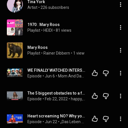
Tina York
Artist
 • 
226 subscribers
1970 : Mary Roos
Playlist
 • 
HEIDI
 • 
81 views
Mary Roos
Playlist
 • 
Rainer Dibbern
 • 
1 view
WE FINALLY WATCHED INTERSTELLAR (2014) & IT BROKE US! | Mom & Daughter Reacts
Episode
 • 
Jun 6
 • 
Mom And Daughter Reacts!
The 5 biggest obstacles to a fulfilling relationship
Episode
 • 
Feb 22, 2022
 • 
happy, holy & confident® Dein Podcast fürs Herz und den Verstand
Heart screaming NO? Why your yes is making you sick! 💔 – Joyce Meyer – Mastering everyday life wi...
Episode
 • 
Jun 22
 • 
„Das Leben genießen“ – der tägliche Podcast mit Joyce Meyer