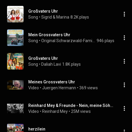
Großvaters Uhr
Song
 • 
Sigrid & Marina
8.2K plays
Mein Grossvaters Uhr
Song
 • 
Original Schwarzwald-Familie Seitz
946 plays
Großvaters Uhr
Song
 • 
Daliah Lavi
1.8K plays
Meines Grossvaters Uhr
Video
 • 
Juergen Hermann
 • 
369 views
Reinhard Mey & Freunde - Nein, meine Söhne geb' ich nicht [Offizielles Video]
Video
 • 
Reinhard Mey
 • 
25M views
herzilein