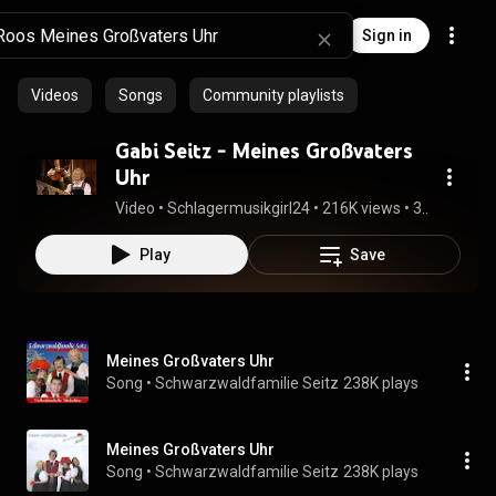
Sign in
Videos
Songs
Community playlists
Gabi Seitz - Meines Großvaters
Uhr
Video
 • 
Schlagermusikgirl24
 • 
216K views
 • 
3:02
Play
Save
Meines Großvaters Uhr
Song
 • 
Schwarzwaldfamilie Seitz
238K plays
Meines Großvaters Uhr
Song
 • 
Schwarzwaldfamilie Seitz
238K plays