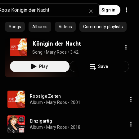
Sign in
Songs
Albums
Videos
Community playlists
Königin der Nacht
Song
 • 
Mary Roos
 • 
3:42
Play
Save
Roosige Zeiten
Album
 • 
Mary Roos
 • 
2001
Einzigartig
Album
 • 
Mary Roos
 • 
2018