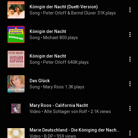
Königin der Nacht (Duett-Version)
Song
 • 
Peter Orloff & Bernd Clüver
31K plays
Königin der Nacht
Song
 • 
Michael
800 plays
Königin der Nacht
Song
 • 
Peter Orloff
640K plays
Das Glück
Song
 • 
Mary Roos
1.3K plays
Mary Roos - California Nacht
Video
 • 
Alte Schlager von Rolf
 • 
2.1K views
Marie Deutschland - Die Königing der Nacht & Der Mond (1985)
Video
 • 
B DP
 • 
959 views