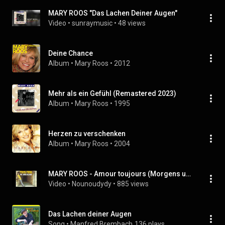
MARY ROOS "Das Lachen Deiner Augen"
Video
 • 
sunraymusic
 • 
48 views
Deine Chance
Album
 • 
Mary Roos
 • 
2012
Mehr als ein Gefühl (Remastered 2023)
Album
 • 
Mary Roos
 • 
1995
Herzen zu verschenken
Album
 • 
Mary Roos
 • 
2004
MARY ROOS - Amour toujours (Morgens um Fünf) (45T - 1972)
Video
 • 
Nounoudydy
 • 
885 views
Das Lachen deiner Augen
Song
 • 
Manfred Brembach
136 plays