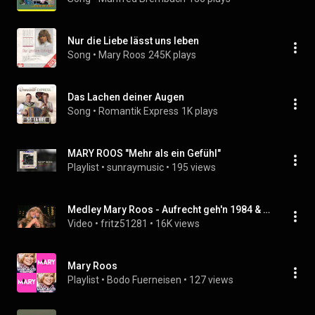
Nur die Liebe lässt uns leben
Song
 • 
Mary Roos
245K plays
Das Lachen deiner Augen
Song
 • 
Romantik Express
1K plays
MARY ROOS "Mehr als ein Gefühl"
Playlist
 • 
sunraymusic
 • 
195 views
Medley Mary Roos - Aufrecht geh'n 1984 & Lena Valaitis - Blue Johnny Blue 1981
Video
 • 
fritz51281
 • 
16K views
Mary Roos
Playlist
 • 
Bodo Fuerneisen
 • 
127 views