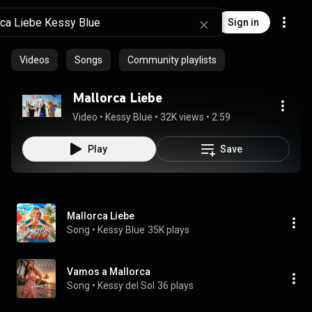
Sign in
Videos
Songs
Community playlists
Mallorca Liebe
Video
 • 
Kessy Blue
 • 
32K views
 • 
2:59
Play
Save
Mallorca Liebe
Song
 • 
Kessy Blue
35K plays
Vamos a Mallorca
Song
 • 
Kessy del Sol
36 plays