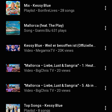
Mix - Kessy Blue
Playlist
 • 
BonfireLives
 • 
28 songs
Mallorca (feat. The Play)
Song
 • 
Gianni Blu
631 plays
Kessy Blue - Weil er besoffen ist (Offizielles Musikvideo)
Video
 • 
MegamixTV
 • 
20K views
"Mallorca – Liebe, Lust & Sangria" - 1. Heute küss ich nicht allein
Video
 • 
BigChris TV
 • 
20 views
"Mallorca – Liebe, Lust & Sangria" - 5. Ab in die Bar, Maria
Video
 • 
BigChris TV
 • 
20 views
Top Songs - Kessy Blue
Playlist
 • 
8 songs