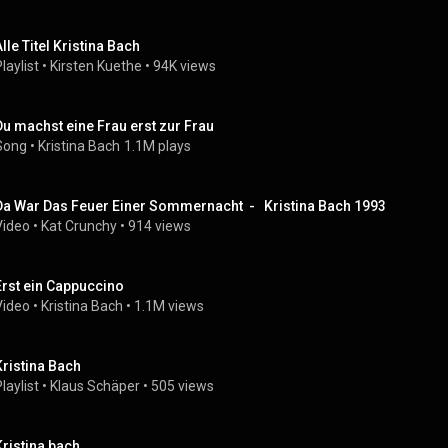
Alle Titel Kristina Bach
laylist
 • 
Kirsten Kuethe
 • 
94K views
Du machst eine Frau erst zur Frau
Song
 • 
Kristina Bach
1.1M plays
Da War Das Feuer Einer Sommernacht  -   Kristina Bach 1993
Video
 • 
Kat Crunchy
 • 
914 views
Erst ein Cappuccino
Video
 • 
Kristina Bach
 • 
1.1M views
Kristina Bach
laylist
 • 
Klaus Schäper
 • 
505 views
Kristina bach