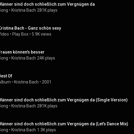
Männer sind doch schließlich zum Vergnügen da
Song
 • 
Kristina Bach
281K plays
Kristina Bach - Ganz schön sexy
Video
 • 
Play Box
 • 
5.9K views
Frauen können's besser
Song
 • 
Kristina Bach
24K plays
Best Of
Album
 • 
Kristina Bach
 • 
2001
Männer sind doch schließlich zum Vergnügen da (Single Version)
Song
 • 
Kristina Bach
281K plays
Männer sind doch schließlich zum Vergnügen da (Let's Dance Mix)
Song
 • 
Kristina Bach
1.3K plays