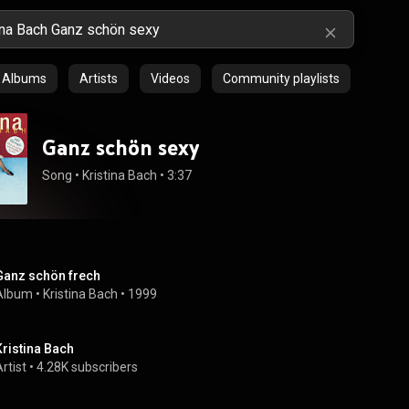
Albums
Artists
Videos
Community playlists
Ganz schön sexy
Song
 • 
Kristina Bach
 • 
3:37
Ganz schön frech
Album
 • 
Kristina Bach
 • 
1999
Kristina Bach
rtist
 • 
4.28K subscribers