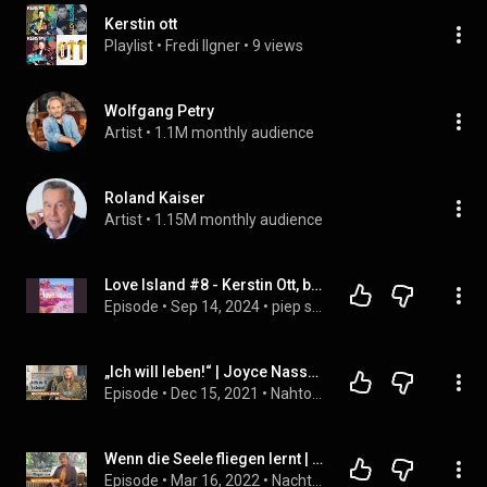
Kerstin ott
Playlist
 • 
Fredi Ilgner
 • 
9 views
Wolfgang Petry
Artist
 • 
1.1M monthly audience
Roland Kaiser
Artist
 • 
1.15M monthly audience
Love Island #8 - Kerstin Ott, bist du es?
Episode
 • 
Sep 14, 2024
 • 
piep sein! Der "Trash TV"-Podcast
„Ich will leben!“ | Joyce Nassar im Gespräch
Episode
 • 
Dec 15, 2021
 • 
Nahtoderfahrungen und ähnliche Erlebnisse
Wenn die Seele fliegen lernt | Gabriele Skardas Nachtod-Kontakte
Episode
 • 
Mar 16, 2022
 • 
Nachtodkontakte und „Jenseits-Erfahrungen“