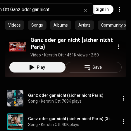
Sign in
Videos
Songs
Albums
Artists
Community playl
Ganz oder gar nicht (sicher nicht
Paris)
Video
 • 
Kerstin Ott
 • 
451K views
 • 
2:50
Play
Save
Ganz oder gar nicht (sicher nicht Paris)
Song
 • 
Kerstin Ott
768K plays
Ganz oder gar nicht (sicher nicht Paris) (Xtreme Sound Dancemix)
Song
 • 
Kerstin Ott
40K plays