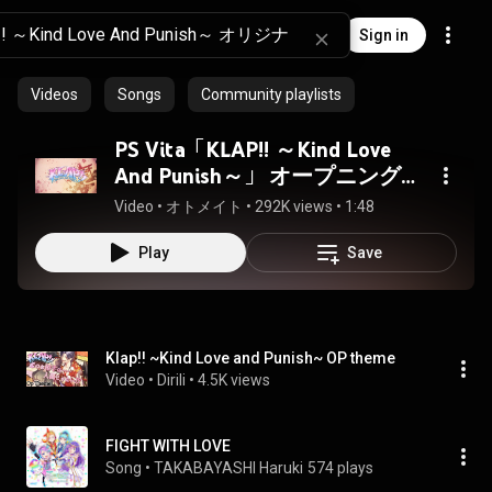
Sign in
Videos
Songs
Community playlists
PS Vita「KLAP!! ～Kind Love
And Punish～」 オープニングム
ービー
Video
 • 
オトメイト
 • 
292K views
 • 
1:48
Play
Save
Klap!! ~Kind Love and Punish~ OP theme
Video
 • 
Dirili
 • 
4.5K views
FIGHT WITH LOVE
Song
 • 
TAKABAYASHI Haruki
574 plays