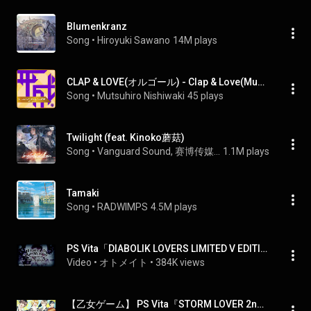
Blumenkranz
Song
 • 
Hiroyuki Sawano
14M plays
CLAP & LOVE(オルゴール) - Clap & Love(Music Box)
Song
 • 
Mutsuhiro Nishiwaki
45 plays
Twilight (feat. Kinoko蘑菇)
Song
 • 
Vanguard Sound, 赛博传媒-2064, & GhostFinal
1.1M plays
Tamaki
Song
 • 
RADWIMPS
4.5M plays
PS Vita「DIABOLIK LOVERS LIMITED V EDITION」 オープニングムービー
Video
 • 
オトメイト
 • 
384K views
【乙女ゲーム】 PS Vita『STORM LOVER 2nd V（ストームラバーセカンドブイ）』オープニングムービー