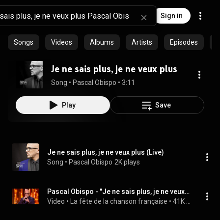
Sign in
Songs
Videos
Albums
Artists
Episodes
C
Je ne sais plus, je ne veux plus
Song
 • 
Pascal Obispo
 • 
3:11
Play
Save
Je ne sais plus, je ne veux plus (Live)
Song
 • 
Pascal Obispo
2K plays
Pascal Obispo - "Je ne sais plus, je ne veux plus" - FCF
Video
 • 
La fête de la chanson française
 • 
41K views