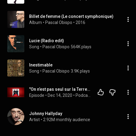
Billet de femme (Le concert symphonique)
Album
 • 
Pascal Obispo
 • 
2016
Lucie (Radio edit)
Song
 • 
Pascal Obispo
564K plays
Inestimable
Song
 • 
Pascal Obispo
3.9K plays
"On n’est pas seul sur la Terre" avec Pascal Obispo et Nicolas Lacambre - Un hit, une histoire !
Episode
 • 
Dec 14, 2020
 • 
Podcast : Un hit, une histoire
Johnny Hallyday
Artist
 • 
2.92M monthly audience