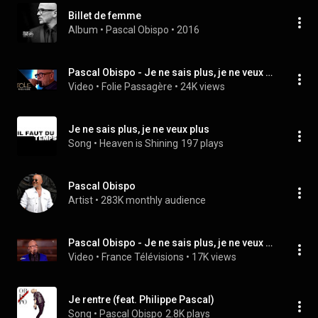
Billet de femme
Album
 • 
Pascal Obispo
 • 
2016
Pascal Obispo - Je ne sais plus, je ne veux plus - Folie Passagère 16/03/2016
Video
 • 
Folie Passagère
 • 
24K views
Je ne sais plus, je ne veux plus
Song
 • 
Heaven is Shining
197 plays
Pascal Obispo
Artist
 • 
283K monthly audience
Pascal Obispo - Je ne sais plus, je ne veux plus - Fête de la musique 2016
Video
 • 
France Télévisions
 • 
17K views
Je rentre (feat. Philippe Pascal)
Song
 • 
Pascal Obispo
2.8K plays