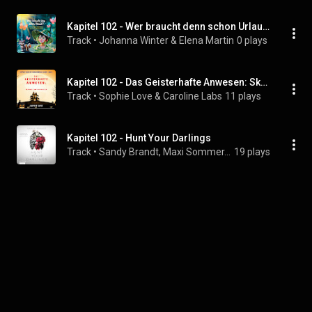
Kapitel 102 - Wer braucht denn schon Urlaub?
Track
 • 
Johanna Winter & Elena Martin
0 plays
Kapitel 102 - Das Geisterhafte Anwesen: Skandal zum Abendessen (Ein Cozy-Krimi mit Hundespürnase Casper — Buch 5)
Track
 • 
Sophie Love & Caroline Labs
11 plays
Kapitel 102 - Hunt Your Darlings
Track
 • 
Sandy Brandt, Maxi Sommer, & Alexis Krüger
19 plays