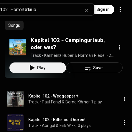
Sign in
Songs
Kapitel 102 - Campingurlaub,
oder was?
Track
 • 
Karlheinz Huber & Norman Riedel
 • 
2:24
Play
Save
Kapitel 102 - Weggesperrt
Track
 • 
Paul Fenzl & Bernd Körner
1 play
Kapitel 102 - Bitte nicht hören!
Track
 • 
Abrigal & Erik Wikki
0 plays