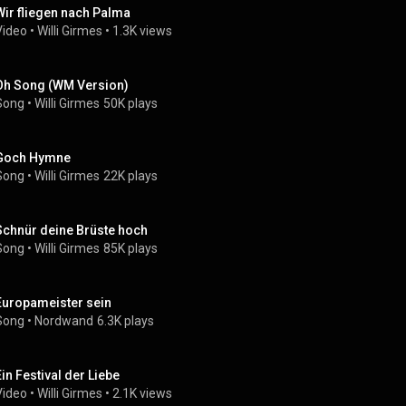
Wir fliegen nach Palma
Video
 • 
Willi Girmes
 • 
1.3K views
Oh Song (WM Version)
Song
 • 
Willi Girmes
50K plays
Goch Hymne
Song
 • 
Willi Girmes
22K plays
Schnür deine Brüste hoch
Song
 • 
Willi Girmes
85K plays
Europameister sein
Song
 • 
Nordwand
6.3K plays
Ein Festival der Liebe
Video
 • 
Willi Girmes
 • 
2.1K views