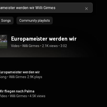
Songs
Community playlists
Europameister werden wir
Video
 • 
Willi Girmes
 • 
2.1K views
 • 
3:02
Europameister werden wir
Song
 • 
Willi Girmes
2.9K plays
Wir fliegen nach Palma
Video
 • 
Willi Girmes
 • 
4.5K views